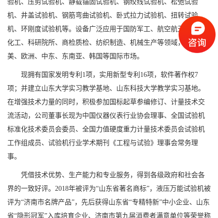
验
机
、压剪试验机、静载锚固试验机、钢绞线试验机、松弛试验
机、井盖试验机、钢筋弯曲试验机、卧式拉力试验机、扭转试验
机、环刚度试验机
等。设备广泛应用于国防军工、航空航天、石油
化工、科研院所、商检质检、纺织制造、机械生产等领域，远销北
美、欧洲、中东、东南亚、韩国等国际市场。
现拥有国家发明专利
1项，实用新型专利16项，软件著作权
7
项；并建立山东大学实习教学基地、山东科技大学教学实习基地。
在增强技术力量的同时，积极参加国标起草参编修订、计量技术交
流活动，公司董事长现为中国仪器仪表行业协会理事、全国试验机
标准化技术委员会委员、全国力值硬度重力计量技术委员会试验机
工作组成员、试验机行业学术期刊《工程与试验》理事会常务理
事。
凭借技术优势、生产能力和专业服务
，
得到各级政府和社会各
界的一致好评。
2018年被评为“山东省著名商标”，液压万能试验机被
评为“济南市名牌产品”，先后获得山东省“专精特新”中小企业、山东
省“隐形冠军”入库培育企业、济南市第九届消费者满意单位等荣誉称